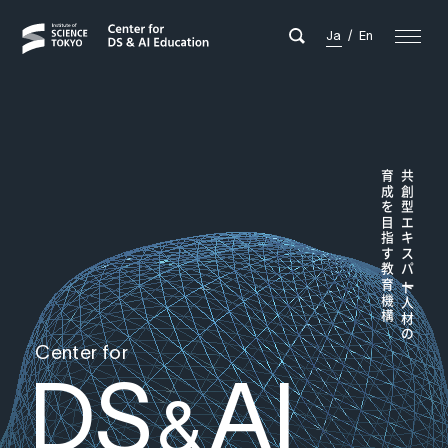
Ja
/
En
育成を目指す教育機構
共創型エキスパ
ー
ト人材の
Center for
DS
AI
&