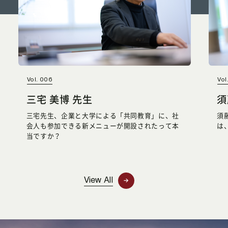
Vol. 006
Vol
三宅 美博 先生
須
三宅先生、企業と大学による「共同教育」に、社
須
会人も参加できる新メニューが開設されたって本
は
当ですか？
View All