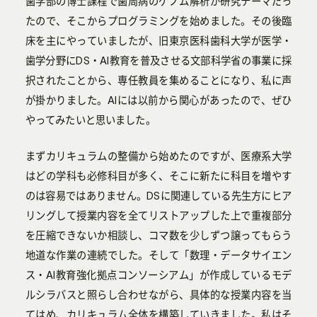
歯学部の博士課程で歯周病のゲノム解析が研究テーマだっ
たので、そこからプログラミングを始めました。その後臨
床を主にやっていましたが、旧東京医科歯科大学が医学・
歯学分野にDS・AI教育を普及させる文部科学省の事業に採
択されたことから、専任教員を集めることになり、私に声
が掛かりました。AIには以前から関心があったので、ぜひ
やってみたいと思いました。
まずカリキュラムの整備から始めたのですが、医療系大学
はどの学科も必修科目が多く、そこに新たに科目を増やす
のは容易ではありません。DSに関連している先生方にヒア
リングして授業内容を全てリストアップした上で重複部分
を圧縮できないか相談し、コマ数を少しずつ譲ってもらう
地道な作業の連続でした。そして「数理・データサイエン
ス・AI教育強化拠点コンソーシアム」が作成しているモデ
ルシラバスと照らし合わせながら、具体的な授業内容を当
てはめ、カリキュラム全体を構築していきました。私はそ