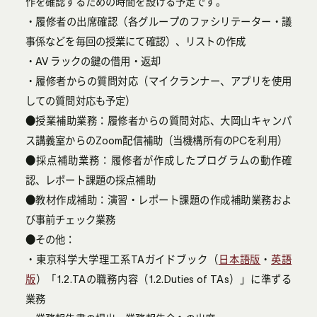
作を確認するための時間を設ける予定です。
・履修者の出席確認（各グループのファシリテーター・議
事係などを毎回の授業にて確認）、リストの作成
・AV ラックの鍵の借用・返却
・履修者からの質問対応（マイクランナー、アプリを使用
しての質問対応も予定）
●授業補助業務：履修者からの質問対応、大岡山キャンパ
ス講義室からのZoom配信補助（当機構所有のPCを利用）
●採点補助業務：履修者が作成したプログラムの動作確
認、レポート課題の採点補助
●教材作成補助：演習・レポート課題の作成補助業務およ
び事前チェック業務
●その他：
・東京科学大学理工系TAガイドブック（
日本語版
・
英語
版
）「1.2.TAの職務内容（1.2.Duties of TAs）」に準ずる
業務