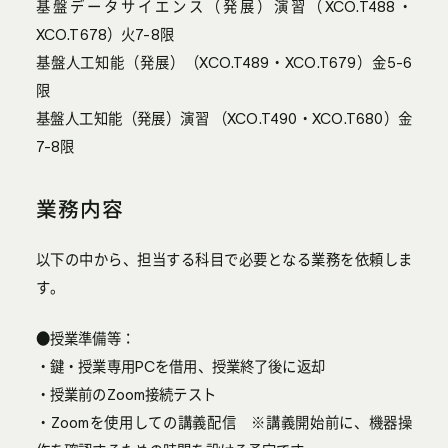
基盤データサイエンス（発展）演習（XCO.T488・
XCO.T678）火7-8限
基盤人工知能（発展）（XCO.T489・XCO.T679）金5-6
限
基盤人工知能（発展）演習 （XCO.T490・XCO.T680）金
7-8限
業務内容
以下の中から、担当する科目で必要となる業務を依頼しま
す。
●授業準備等：
・鍵・授業専用PCを借用、授業終了後に返却
・授業前のZoom接続テスト
・Zoomを使用しての講義配信 ※講義開始前に、機器操