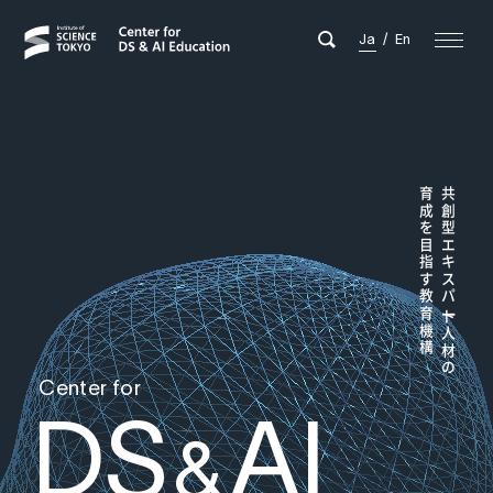
Ja
/
En
育成を目指す教育機構
共創型エキスパ
ー
ト人材の
Center for
DS
AI
&