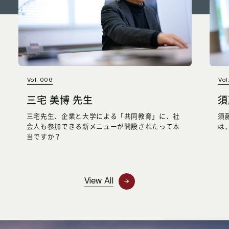
Vol. 006
Vol
三宅 美博 先生
須
三宅先生、企業と大学による「共同教育」に、社
須
会人も参加できる新メニューが開設されたって本
は
当ですか？
View All