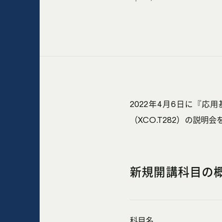
2022年4月6日に『応
（XCO.T282）の説明
新規開講科目の
科目名