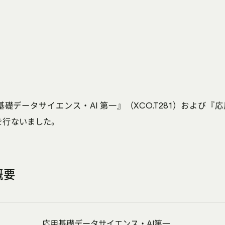
用基礎データサイエンス・AI 第一』（XCO.T281）および
会を行ないました。
概要
応用基礎データサイエンス・AI第一