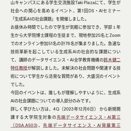
山キャンパスにある学生交流施設Taki Plazaにて、学生が
社会への関心を高めるイベント、第1回DS・AIセミナー
「生成系AIの社会課題」を開催しました。
お昼休み時間でしたので学生が気軽に参加でき、学部１年
生から大学院博士課程の生徒まで、現地参加25名とZoom
でのオンライン参加51名の計76名が集まりました。急速な
技術革新を起こしている生成系AIの社会的な課題につい
て、講師のデータサイエンス・AI全学教育機構の
鈴木健二
特任教授
が解説しました。未解決の社会問題や関連する技
術について学生から活発な質問があり、大盛況のイベント
でした。
今回のイベントは、誰しもが理解しやすいように、生成系
AIの社会課題についての導入部分のみです。
詳しく学びたい方は、4Q（2023年12月6日） から新規開
講する大学院生対象の
先端データサイエンス・AI第三
（DSA.A503)
、
先端データサイエンス・AI発展第三